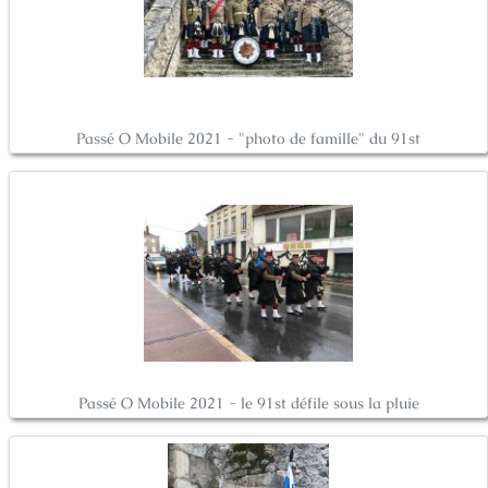
Passé O Mobile 2021 - "photo de famille" du 91st
Passé O Mobile 2021 - le 91st défile sous la pluie