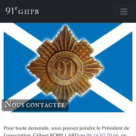
91
st
Nous contacter
Pour toute demande, vous pouvez joindre le Président de
l'association, Gilbert ROBILLARD au
06 16 02 79 66
, ou