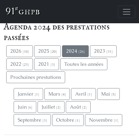
91
st
Agenda 2024 des prestations
passées
2026
2025
2024
2023
[10]
[20]
[26]
[31]
2022
2021
Toutes les années
[23]
[3]
Prochaines prestations
Janvier
Mars
Avril
Mai
[1]
[4]
[1]
[5]
Juin
Juillet
Août
[6]
[2]
[2]
Septembre
Octobre
Novembre
[3]
[1]
[1]