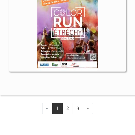
«
1
2
3
»